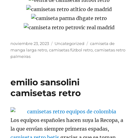
Publicado
Categorías
Etiquetas
noviembre 23, 2023
Uncategorized
camiseta de
el
manga larga retro
,
camisetas fútbol retro
,
camisetas retro
palmeiras
emilio sansolini
camisetas retro
Los equipos españoles hacen suya la Recopa, a
la que envían siempre primeras espadas,
camiseta retro betis
gracias a que se toman