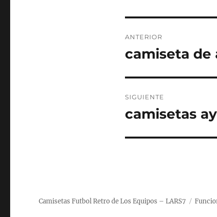
Navegación
ANTERIOR
de
camiseta de 
Entrada
anterior:
entradas
SIGUIENTE
camisetas ay
Entrada
siguiente:
Camisetas Futbol Retro de Los Equipos – LARS7
Funcio