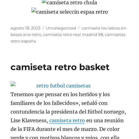
Publicado
Categorías
Etiquetas
agosto 18, 2023
Uncategorized
camiseta los labios sin
el
besos aire retro
,
camiseta retro real madrid 98
,
camisetas
retro españa
camiseta retro basket
Tenemos que pensar en los heridos y los
familiares de los fallecidos», señaló con
contundencia la presidenta del fútbol noruego,
Lise Klaveness,
camiseta retro
en una reunión
de la FIFA durante el mes de marzo. De color
verde y con motivos blancos y rojos, con ella