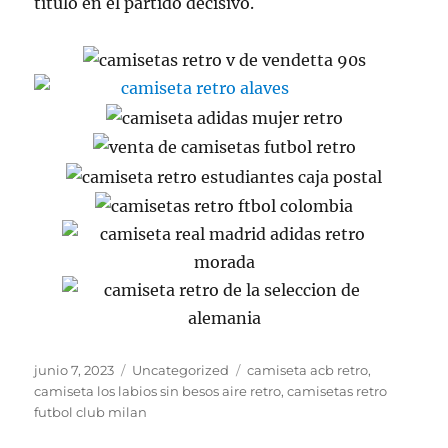
título en el partido decisivo.
Publicado
Categorías
Etiquetas
junio 7, 2023
Uncategorized
camiseta acb retro
,
el
camiseta los labios sin besos aire retro
,
camisetas retro
futbol club milan