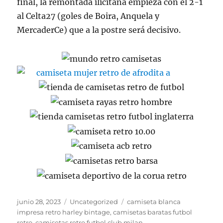
final, la remontada ilicitana empieza con el 2-1
al Celta27 (goles de Boira, Anquela y
MercaderCe) que a la postre será decisivo.
Publicado
Categorías
Etiquetas
junio 28, 2023
Uncategorized
camiseta blanca
el
impresa retro harley bintage
,
camisetas baratas futbol
retro
,
camisetas retro futbol club milan