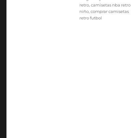
retro
,
camisetas nba retro
niño
,
comprar camisetas
retro futbol