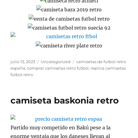
Publicado
Categorías
Etiquetas
julio 13, 2023
Uncategorized
camisetas de futbol retro
el
españa
,
comprar camisetas retro futbol
,
replica camisetas
futbol retro
camiseta baskonia retro
Partido muy competido en Bakú pese a la
enorme ventaja que los daneses llevan al