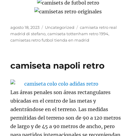
Publicado
Categorías
Etiquetas
agosto 18, 2023
Uncategorized
camiseta retro real
el
madrid di stefano
,
camiseta tottenham retro 1994
,
camisetas retro futbol tienda en madrid
camiseta napoli retro
Las áreas penales son áreas rectangulares
ubicadas en el centro de las metas y
adentrándose en el terreno. Las medidas
permitidas del terreno son de 90 a 120 metros
de largo y de 45 a 90 metros de ancho, pero
para partidos internacionales se recomiendan