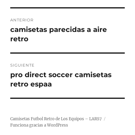
Navegación
ANTERIOR
de
camisetas parecidas a aire
Entrada
anterior:
retro
entradas
SIGUIENTE
pro direct soccer camisetas
Entrada
siguiente:
retro espaa
Camisetas Futbol Retro de Los Equipos – LARS7
Funciona gracias a WordPress