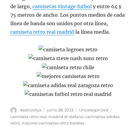
de largo,
camisetas vintage futbol
y entre 64 y
75 metros de ancho. Los puntos medios de cada
línea de banda son unidos por otra línea,
camiseta retro real madrid
la línea media.
Autor
Publicado
Categorías
Etiquetas
dealcoolya
junio 28, 2023
Uncategorized
el
camiseta retro real madrid di stefano
,
camisetas adidas
retro
,
mejores camisetas retro baratas