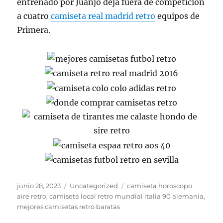
entrenado por Juanjo deja fuera de competición
a cuatro
camiseta real madrid retro
equipos de
Primera.
Publicado
Categorías
Etiquetas
junio 28, 2023
Uncategorized
camiseta horoscopo
el
aire retro
,
camiseta local retro mundial italia 90 alemania
,
mejores camisetas retro baratas